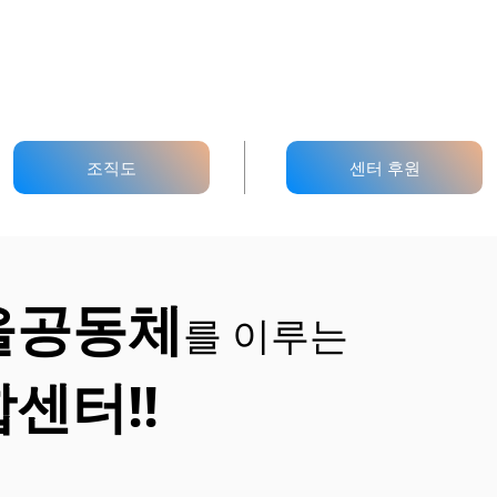
조직도
센터 후원
을공동체
를 이루는
센터!!